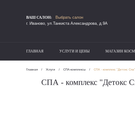
ВАШ САЛОН:
Выбрать салон
г. Иваново, ул.Танкиста Александрова, д.9А
ГЛАВНАЯ
УСЛУГИ И ЦЕНЫ
МАГАЗИН КОСМ
Главная
/
Услуги
/
СПА-комплексы
/
СПА - комплекс "Детокс Спа
СПА - комплекс "Детокс С