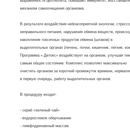
выраженности целлюлита, повышает иммунитет, восстанавл
механизм самоочищения организма.
В результате воздействия неблагоприятной экологии, стрессо
неправильного питания, нарушения обмена веществ, происхо
накопление токсичных продуктов обмена (шлаков) в
выделительных органах (печень, почки, кишечник, легкие, кож
Программа « Детокс» воздействует на организм, улучшая те
самым общее состояние. Комплекс позволяет максимально
очистить организм за короткий промежуток времени, нормали
в первую очередь, работу выделительных органов.
В процедуру входит :
- скраб «зеленый чай»
- водорослевое обертывание
- лимфодренажный массаж