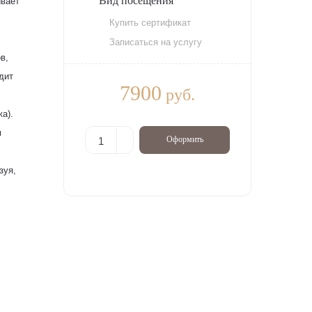
Вид посещения
ивает
Купить сертификат
Записаться на услугу
в,
дит
7900
руб.
а).
м
Оформить
зуя,